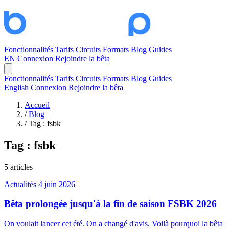
Fonctionnalités
Tarifs
Circuits
Formats
Blog
Guides
EN
Connexion
Rejoindre la bêta
Fonctionnalités
Tarifs
Circuits
Formats
Blog
Guides
English
Connexion
Rejoindre la bêta
Accueil
/
Blog
/
Tag : fsbk
Tag :
fsbk
5 articles
Actualités
4 juin 2026
Bêta prolongée jusqu'à la fin de saison FSBK 2026
On voulait lancer cet été. On a changé d'avis. Voilà pourquoi la bêta