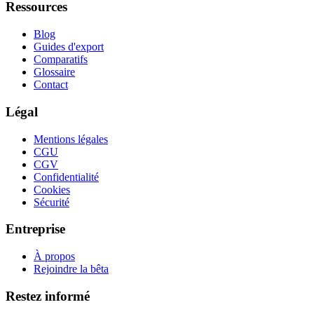
Ressources
Blog
Guides d'export
Comparatifs
Glossaire
Contact
Légal
Mentions légales
CGU
CGV
Confidentialité
Cookies
Sécurité
Entreprise
À propos
Rejoindre la bêta
Restez informé