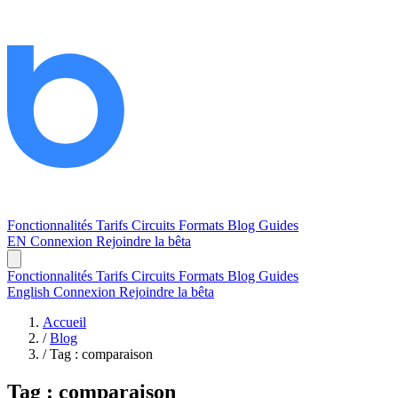
Fonctionnalités
Tarifs
Circuits
Formats
Blog
Guides
EN
Connexion
Rejoindre la bêta
Fonctionnalités
Tarifs
Circuits
Formats
Blog
Guides
English
Connexion
Rejoindre la bêta
Accueil
/
Blog
/
Tag : comparaison
Tag :
comparaison