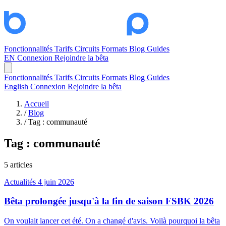
Fonctionnalités
Tarifs
Circuits
Formats
Blog
Guides
EN
Connexion
Rejoindre la bêta
Fonctionnalités
Tarifs
Circuits
Formats
Blog
Guides
English
Connexion
Rejoindre la bêta
Accueil
/
Blog
/
Tag : communauté
Tag :
communauté
5 articles
Actualités
4 juin 2026
Bêta prolongée jusqu'à la fin de saison FSBK 2026
On voulait lancer cet été. On a changé d'avis. Voilà pourquoi la bêta