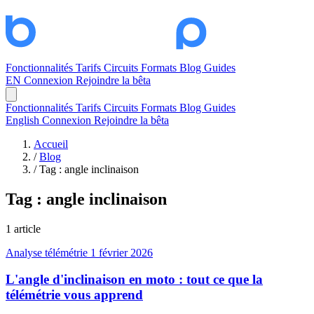
Fonctionnalités
Tarifs
Circuits
Formats
Blog
Guides
EN
Connexion
Rejoindre la bêta
Fonctionnalités
Tarifs
Circuits
Formats
Blog
Guides
English
Connexion
Rejoindre la bêta
Accueil
/
Blog
/
Tag : angle inclinaison
Tag :
angle inclinaison
1 article
Analyse télémétrie
1 février 2026
L'angle d'inclinaison en moto : tout ce que la
télémétrie vous apprend